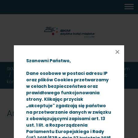
MENU
TREŚĆ
WYSZUKIWARKA
MAPA
DOSTĘPNOŚĆ
KONTAKT
DEKLARACJA
GŁÓWNE
STRONY
DOSTĘPNOŚCI
16:08
piątek
×
7 sierpnia 2026
Szanowni Państwo,
SKM TRÓJMIASTO
Ogłoszenia
Przetargi
Archiwum
Dane osobowe w postaci adresu IP
Przetarg nieograniczony, którego przedmiotem jest
oraz plików Cookies przetwarzamy
kontrola biletów w pociągach Zamawiajacego
w celach bezpieczeństwa oraz
prawidłowego funkcjonowania
strony. Klikając przycisk
„akceptuje" zgadzają się państwo
Archiwum
na przetwarzanie danych w związku
z obowiązującymi zapisami art. 13
ust. 1 lit. a Rozporządzenia
Parlamentu Europejskiego i Rady
(UE) 2016/679 z dnia 27 kwietnia 2016