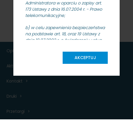
Administratora w oparciu o zapisy art.
173 Ustawy z dnia 16.07.2004 r. - Prawo
telekomunikacyjne;
b) w celu zapewnienia bezpieczeństwa
na podstawie art. 18, oraz 19 Ustawy z
dnia 18.07.2002 r. o świadczeniu usług
drogą elektroniczną;
Opłaty
AKCEPTUJ
4. Odbiorcą Pani/Pana danych
osobowych będą podmioty
Aktualności dla podróżnych
współpracujące z PKP SKM oraz
upoważnione organy kontrolne, na
Kontakt
podstawie i w granicach określonych
przepisami prawa;
Druki
5. Pani/Pana dane osobowe nie będą
przekazywane do państwa
Przetargi
trzeciego/organizacji międzynarodowej
w rozumieniu ww. Rozporządzenia;
6. Pani/Pana dane osobowe będą